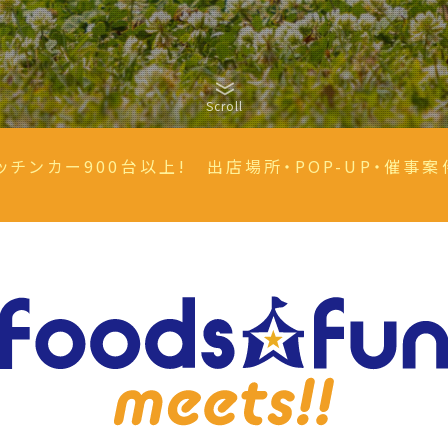
Scroll
ッチンカー900台以上! 出店場所・POP-UP・催事案