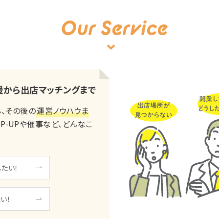
Our Service
援から出店マッチングまで
ろん、その後の
運営ノウハウま
P-UPや催事など、どんなこ
たい！
い！