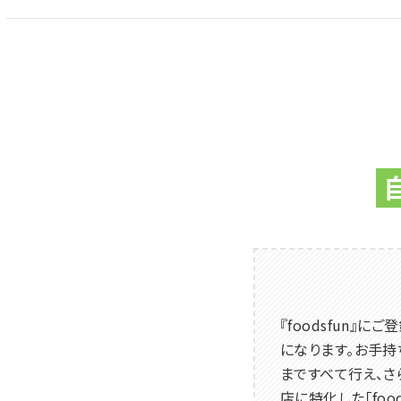
『foodsfun』
になります。お手持
まですべて行え、さ
店に特化した「foo